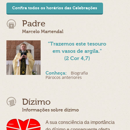
Confira todos os horários das Celebrações
Padre
Marcelo Martendal
"Trazemos este tesouro
em vasos de argila."
(2 Cor 4,7)
Biografia
Conheça:
Párocos anteriores
Dízimo
Informações sobre dízimo
A sua consciência da importância
do dízimo e consequente oferta